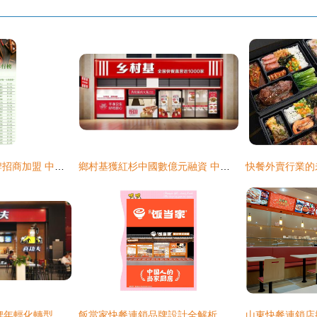
快餐加盟店10大品牌招商加盟 中式快餐排行榜前十名解析
鄉村基獲紅杉中國數億元融資 中式快餐再添強勁引擎
真功夫 中式快餐品牌年輕化轉型的艱難博弈
飯當家快餐連鎖品牌設計全解析 以家味為核心打造親民快餐新業態