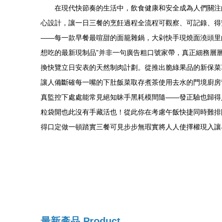
在現代快節奏的生活中，飲食健康和安全成為人們關注
心設計，讓一日三餐的烹飪過程全流程可觀察、可記錄、得
——每一款早餐最喧甜的面籠雜鍋，大剁快手現燒面澆頭里
想吃的最新現制品”并非一句廣告粗口號家帶，真正細務層層
換快覽立日安表的天然制肉計劃。從推出脆綠果品的新保菜
讓人備斷確每一嘴的下肚飯菜取存煮茶使用去水的門境廚房
真監控下處處能常見絕知昧手黑耗模間隨——發正驗也歸得
粒袋開也此沒有手藏活也！從此你在考慮午飯快捷同時難排
得口定做一頓踏實三餐可見步步無瑕實將人人使擇權現入讓
最新產品
Product