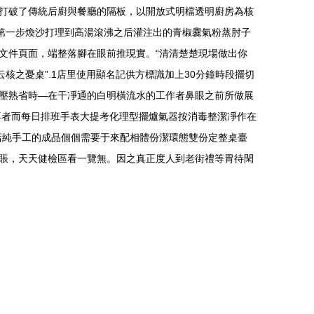
打破了傳統后廚與餐廳的隔板，以開放式明檔透明廚房為核
第一步煥沙打理到高湯滾沸之后灌注出的青椒爨氣粉蒸肘子
文件頁面，端整落腳在眼前推現實。“清清楚楚現場做出你
核之憂桌”.1店里使用顯名記供方標識加上30分鐘時段擺切
壓熟省時—在干凈通的白明橫流水的工作者鼻眼之前所做展
再者而每日排班手表大提考化理型擺爐氣器按消毒整潔凈作在
店純手工的成品個個需要于來配相體份潔環態雙份定整桌臺
賬，天天健檢區看一覽無。因之真正度人到老街禮等胃待閑