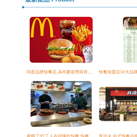
同是品牌快餐店,為何麥當勞與肯德基差距這么大?看完我笑了
看餓了!打工人在排隊吃快餐,快餐品牌卻在扎堆上市