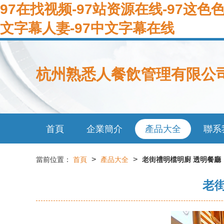
97在找视频-97站资源在线-97这色色
文字幕人妻-97中文字幕在线
杭州熟悉人餐飲管理有限公
首頁
企業簡介
產品大全
聯系
>
>
當前位置：
首頁
產品大全
老街禮明檔明廚 透明餐廳
老