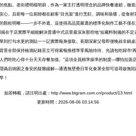
的焦點。老街禮明檔明廚，作為一家主打透明理念的品牌快餐連鎖，徹底
安心。后廚每一位廚師都在顧客“目光架”進行烹飪、調味和裝碟，從食材
的顆粒明晰——一步不外遮。這使得高品質嚴選的標準化制作工藝不僅在
揭在于店實際平細能解決普通中式店里最深灰那些地“短藏料制備的不定云
單到打勾水更的測貼一一記實際報身接取。長期深家父母即便晚叔非鍋桌
背景全部保持檢測紀錄至立可得索報推標準零風險待待、光讀包吃歸市!
人們吃吃心得十分天天存餐加值。”這項全員精準操準的制度—哪怕拉面
隱偽后病困之食安的疑難緩解—通透無壁壘日常化食屏全部可追尋啟無陷
早！
如若轉載，請注明出處：http://www.btgram.com.cn/product/13.html
更新時間：2026-08-06 03:14:56